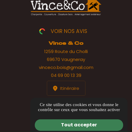
VOIR NOS AVIS
Vince & Co
1259 Route du Cholli
69670 Vaugneray
vinceco.bois@gmail.com
04 69 00 13 39
Itinéraire
HORAIRES
Ce site utilise des cookies et vous donne le
contrôle sur ceux que vous souhaitez activer
Lundi au jeudi : 8h00 à 17h00
Vendredi : 8h00 à 12h00
Tout accepter