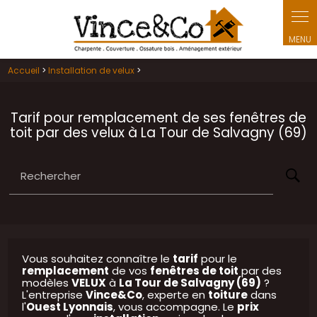
Panneau de gestion des cookies
Accueil
>
Installation de velux
>
Tarif pour remplacement de ses fenêtres de
toit par des velux à La Tour de Salvagny (69)
Rechercher
Vous souhaitez connaître le
tarif
pour le
remplacement
de vos
fenêtres de toit
par des
modèles
VELUX
à
La Tour de Salvagny (69)
?
L'entreprise
Vince&Co
, experte en
toiture
dans
l'
Ouest Lyonnais
, vous accompagne. Le
prix