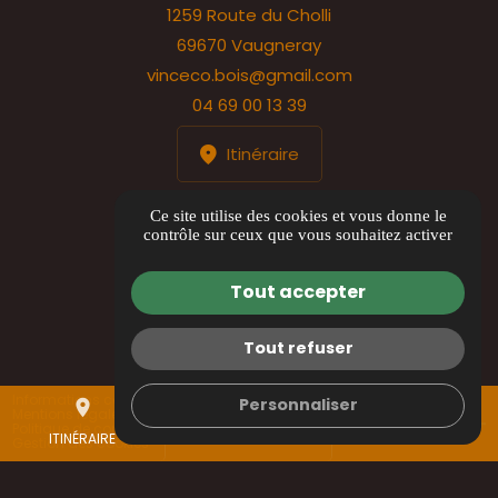
1259 Route du Cholli
69670 Vaugneray
vinceco.bois@gmail.com
04 69 00 13 39
Itinéraire
HORAIRES
Ce site utilise des cookies et vous donne le
contrôle sur ceux que vous souhaitez activer
Lundi au jeudi : 8h00 à 17h00
Vendredi : 8h00 à 12h00
Tout accepter
Tout refuser
Informations complémentaires
Personnaliser
place
mail
call
Mentions légales
Politique de confidentialité
ITINÉRAIRE
CONTACTEZ-NOUS
04 69 00 13 39
Gestion des cookies