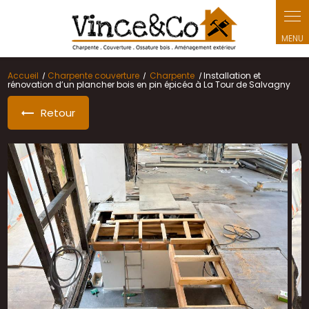
Panneau de gestion des cookies
Accueil
Charpente couverture
Charpente
Installation et
rénovation d’un plancher bois en pin épicéa à La Tour de Salvagny
Retour