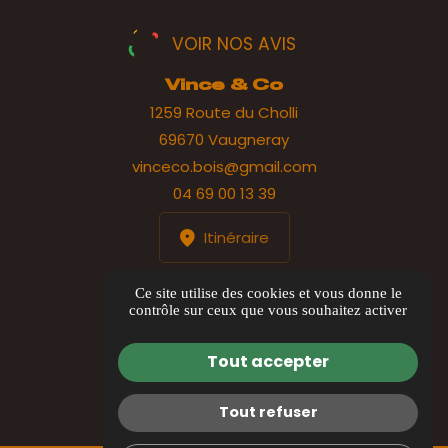
VOIR NOS AVIS
Vince & Co
1259 Route du Cholli
69670 Vaugneray
vinceco.bois@gmail.com
04 69 00 13 39
Itinéraire
HORAIRES
Ce site utilise des cookies et vous donne le
contrôle sur ceux que vous souhaitez activer
Lundi au jeudi : 8h00 à 17h00
Vendredi : 8h00 à 12h00
Tout accepter
Tout refuser