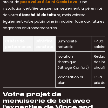
projet de
pose velux à Saint Genis Laval
. Une
installation certifiée assure non seulement la pérennité
de votre
étanchéité de toiture
, mais valorise
également votre patrimoine immobilier face aux futures
exigences environnementales.
Critère de
Bénéfice
Luminosité
+40% d
performance
constaté
naturelle
solaire
Isolation
Réducti
thermique
des bes
(vitrage Confort)
chauff
Valorisation du
+5 à +10
bien
prix de
Votre projet de
menuiserie de toit avec
l'expertise de Vince and