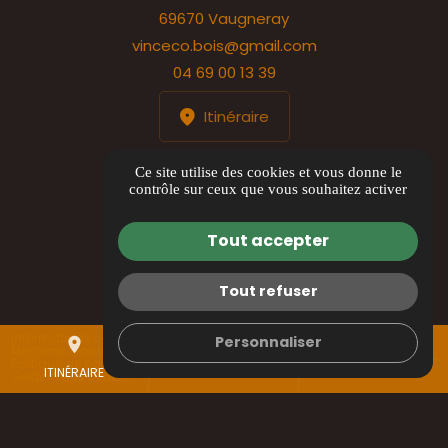
69670 Vaugneray
vinceco.bois@gmail.com
04 69 00 13 39
Itinéraire
HORAIRES
Ce site utilise des cookies et vous donne le
contrôle sur ceux que vous souhaitez activer
Lundi au jeudi : 8h00 à 17h00
Vendredi : 8h00 à 12h00
Tout accepter
Tout refuser
Informations complémentaires
Personnaliser
place
mail
call
Mentions légales
Politique de confidentialité
ITINÉRAIRE
CONTACTEZ-NOUS
04 69 00 13 39
Gestion des cookies