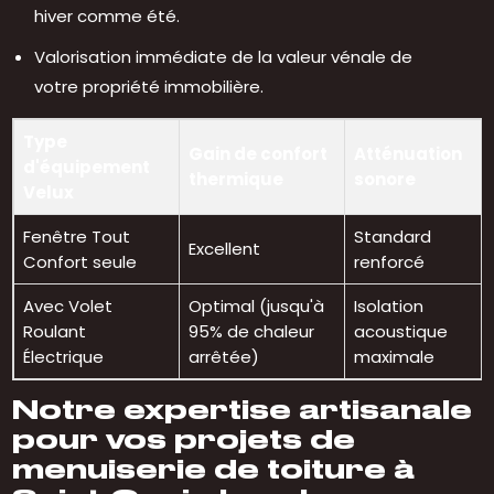
hiver comme été.
Valorisation immédiate de la valeur vénale de
votre propriété immobilière.
Type
Gain de confort
Atténuation
d'équipement
thermique
sonore
Velux
Fenêtre Tout
Standard
Excellent
Confort seule
renforcé
Avec Volet
Optimal (jusqu'à
Isolation
Roulant
95% de chaleur
acoustique
Électrique
arrêtée)
maximale
Notre expertise artisanale
pour vos projets de
menuiserie de toiture à