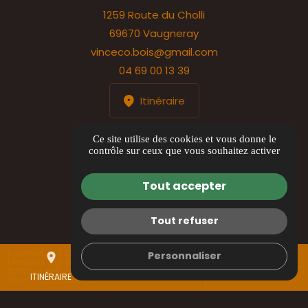
1259 Route du Cholli
69670 Vaugneray
vinceco.bois@gmail.com
04 69 00 13 39
Itinéraire
HORAIRES
Ce site utilise des cookies et vous donne le
contrôle sur ceux que vous souhaitez activer
Lundi au jeudi : 8h00 à 17h00
Vendredi : 8h00 à 12h00
Tout accepter
Tout refuser
Informations complémentaires
Personnaliser
place
mail
call
Mentions légales
Politique de confidentialité
ITINÉRAIRE
CONTACTEZ-NOUS
04 69 00 13 39
Gestion des cookies