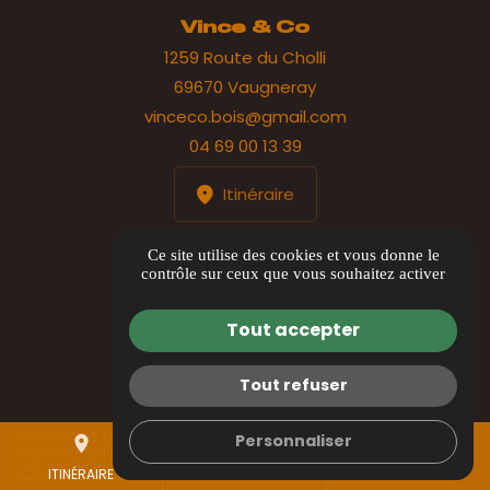
Vince & Co
1259 Route du Cholli
69670 Vaugneray
vinceco.bois@gmail.com
04 69 00 13 39
Itinéraire
HORAIRES
Ce site utilise des cookies et vous donne le
contrôle sur ceux que vous souhaitez activer
Lundi au jeudi : 8h00 à 17h00
Vendredi : 8h00 à 12h00
Tout accepter
Tout refuser
Informations complémentaires
Personnaliser
place
mail
call
Mentions légales
Politique de confidentialité
ITINÉRAIRE
CONTACTEZ-NOUS
04 69 00 13 39
Gestion des cookies