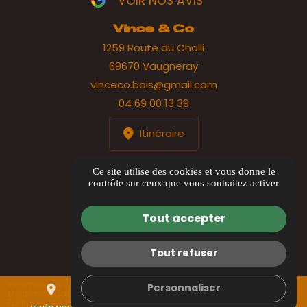
VOIR NOS AVIS
Vince & Co
1259 Route du Cholli
69670 Vaugneray
vinceco.bois@gmail.com
04 69 00 13 39
Itinéraire
HORAIRES
Ce site utilise des cookies et vous donne le
contrôle sur ceux que vous souhaitez activer
Lundi au jeudi : 8h00 à 17h00
Vendredi : 8h00 à 12h00
Tout accepter
Tout refuser
Informations complémentaires
Personnaliser
place
mail
call
Mentions légales
Politique de confidentialité