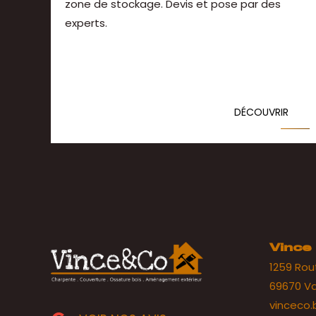
zone de stockage. Devis et pose par des
experts.
DÉCOUVRIR
Vince
1259 Rou
69670 V
vinceco