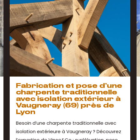
Fabrication et pose d’une
charpente traditionnelle
avec isolation extérieur à
Vaugneray (69) près de
Lyon
Besoin d’une charpente traditionnelle avec
isolation extérieure à Vaugneray ? Découvrez
l’expertise de Vince&Co : surélévation, pose