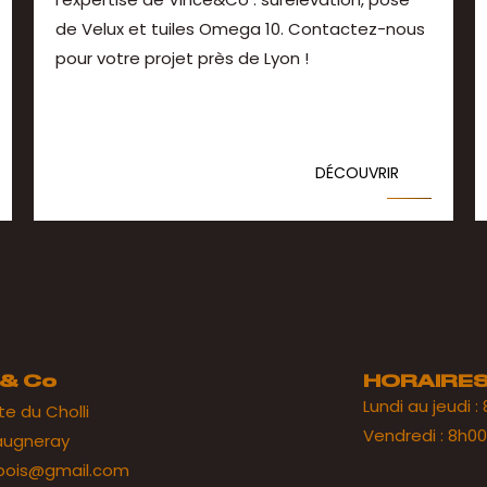
de Velux et tuiles Omega 10. Contactez-nous
pour votre projet près de Lyon !
DÉCOUVRIR
 & Co
HORAIRE
Lundi au jeudi :
te du Cholli
Vendredi : 8h00
augneray
.bois@gmail.com