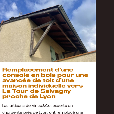
Remplacement d’une
console en bois pour une
avancée de toit d’une
maison individuelle vers
La Tour de Salvagny
proche de Lyon
Les artisans de Vince&Co, experts en
charpente près de Lyon, ont remplacé une