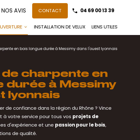
 NOS AVIS
CONTACT
04 69 00 13 39
UVERTURE
INSTALLATION DE VELUX
LIENS UTILES
arpente en bois longue durée à Messimy dans l'ouest lyonnais
 de charpente en
e durée à Messimy
t lyonnais
er de confiance dans la région du Rhône ? Vince
t à votre service pour tous vos
projets de
ées d'expérience et une
passion pour le bois
,
ions de qualité.