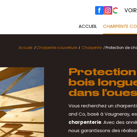
VOIR
ACCUEIL
CHARPENTE CO
Accueil
Charpente couverture
Charpente
Protection de ch
Protection
bois longu
dans l'oues
Vous recherchez un charpenti
and Co, basé à Vaugneray, es
charpenterie
. Avec des ann
nous garantissons des réalisat