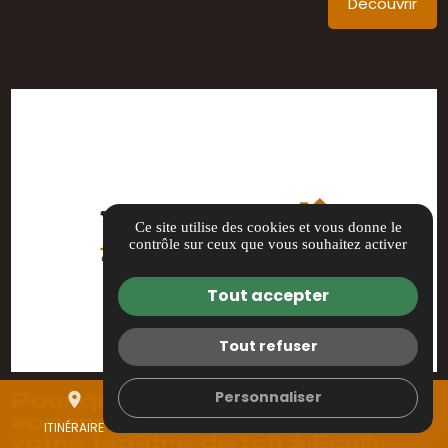
Découvrir
Ce site utilise des cookies et vous donne le
contrôle sur ceux que vous souhaitez activer
Tout accepter
Tout refuser
Personnaliser
place
mail
call
Pourquoi des infiltrations d'eau
apparaissent-elles autour de
ITINÉRAIRE
CONTACTEZ-NOUS
04 69 00 13 39
votre fenêtre de toit à Ecully